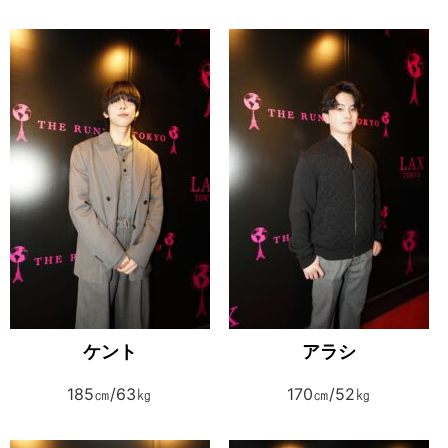
ケント
アラシ
185㎝/63㎏
170㎝/52㎏