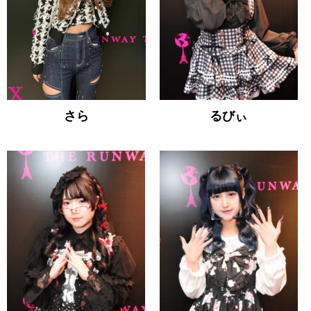
さら
るびぃ