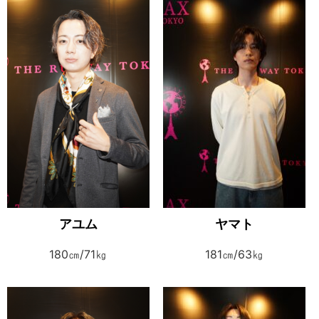
アユム
ヤマト
180㎝/71㎏
181㎝/63㎏