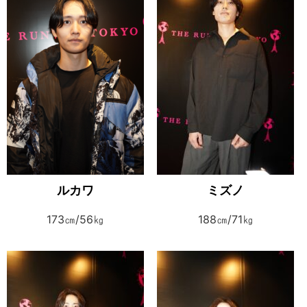
ルカワ
ミズノ
173㎝/56㎏
188㎝/71㎏